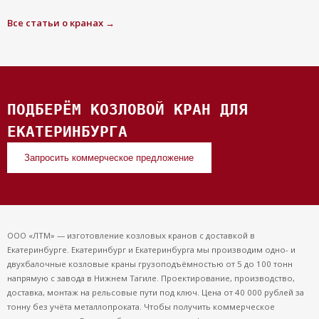
Все статьи о кранах →
ПОДБЕРЁМ КОЗЛОВОЙ КРАН ДЛЯ
ЕКАТЕРИНБУРГА
Запросить коммерческое предложение
ООО «ЛТМ» — изготовление козловых кранов с доставкой в
Екатеринбурге. Екатеринбург и Екатеринбурга мы производим одно- и
двухбалочные козловые краны грузоподъёмностью от 5 до 100 тонн
напрямую с завода в Нижнем Тагиле. Проектирование, производство,
доставка, монтаж на рельсовые пути под ключ. Цена от 40 000 рублей за
тонну без учёта металлопроката. Чтобы получить коммерческое