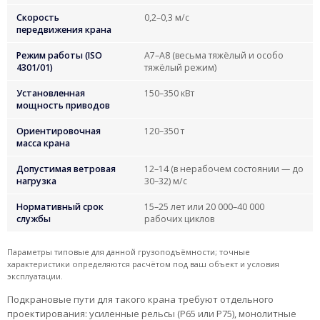
Скорость
0,2–0,3 м/с
передвижения крана
Режим работы (ISO
А7–А8 (весьма тяжёлый и особо
4301/01)
тяжёлый режим)
Установленная
150–350 кВт
мощность приводов
Ориентировочная
120–350 т
масса крана
Допустимая ветровая
12–14 (в нерабочем состоянии — до
нагрузка
30–32) м/с
Нормативный срок
15–25 лет или 20 000–40 000
службы
рабочих циклов
Параметры типовые для данной грузоподъёмности; точные
характеристики определяются расчётом под ваш объект и условия
эксплуатации.
Подкрановые пути для такого крана требуют отдельного
проектирования: усиленные рельсы (Р65 или Р75), монолитные