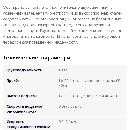
Мост крана выполняется исключительно двухбалочным, с
усиленными элементами жёсткости и из высокопрочных сталей;
ходовая часть — многоколёсная (16–24 колеса на балансирных
тележках) для равномерного распределения нагрузки на
подкрановые пути. Грузоподъёмный механизм комплектуется
многоканатной системой (6–12 канатов) и часто дублирующей
лебёдкой для повышенной надёжности.
Технические параметры
Грузоподъёмность
100 т
Пролёт
16–50 (в отдельных проектах до 60–
70) м
Высота подъёма
12–30 (в спецсиполнении до 40) м
Скорость подъёма/
0,02–0,06 м/с
опускания груза
Скорость
0,2–0,4 м/с
передвижения тележки