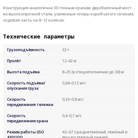
Конструкция аналогична 30-тонным кранам: двухбалочный мост
из высокопрочной стали, усиленные опоры коробчатого сечения,
ходовая часть на 8–12 колёсах.
Технические параметры
Грузоподъёмность
32 т
Пролёт
12–42 м
Высота подъёма
8–25 (в спецсиполнении до 30) м
Скорость подъёма/
0,04–0,12 м/с
опускания груза
Скорость
0,33–0,8 м/с
передвижения тележки
Скорость
0,4–0,7 м/с
передвижения крана
Режим работы (ISO
А5–А7 (среднетяжёлый, тяжёлый и
4301/01)
весьма тяжёлый режим)