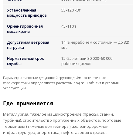
Установленная
55–120 кВт
мощность приводов
Ориентировочная
45–110 т
масса крана
Допустимая ветровая
14 (в нерабочем состоянии — до 32)
нагрузка
м/с
Нормативный срок
15–25 лет или 30 000–60 000
службы
рабочих циклов
Параметры типовые для данной грузоподъёмности; точные
характеристики определяются расчётом под ваш объект и условия
эксплуатации.
Где применяется
Металлургия, тяжёлое машиностроение (прессы, станки,
турбины), строительство протяжённых объектов, портовые
терминалы (тяжёлые контейнеры), железнодорожная
инфраструктура, энергетика, нефтегазовая отрасль,