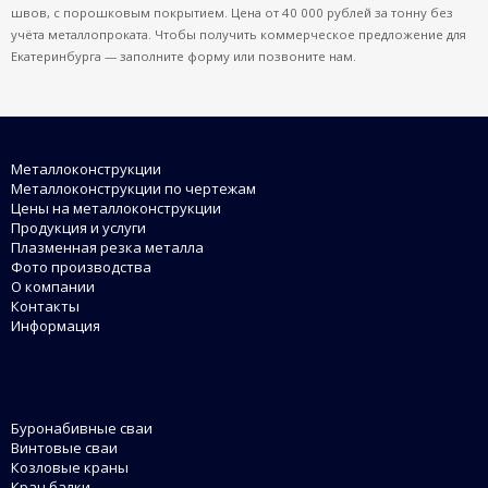
швов, с порошковым покрытием. Цена от 40 000 рублей за тонну без
учёта металлопроката. Чтобы получить коммерческое предложение для
Екатеринбурга — заполните форму или позвоните нам.
Металлоконструкции
Металлоконструкции по чертежам
Цены на металлоконструкции
Продукция и услуги
Плазменная резка металла
Фото производства
О компании
Контакты
Информация
Буронабивные сваи
Винтовые сваи
Козловые краны
Кран балки